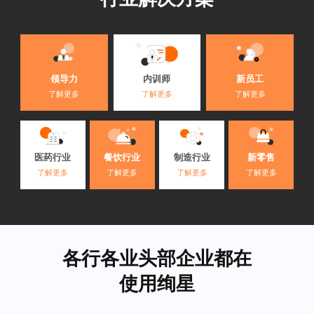
内训师
领导力
新员工
了解更多
了解更多
了解更多
医药行业
餐饮行业
制造行业
新零售
了解更多
了解更多
了解更多
了解更多
各行各业头部企业都在
使用绚星