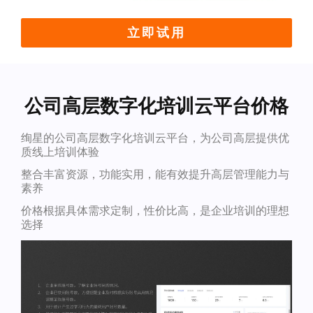
立即试用
公司高层数字化培训云平台价格
绚星的公司高层数字化培训云平台，为公司高层提供优
质线上培训体验
整合丰富资源，功能实用，能有效提升高层管理能力与
素养
价格根据具体需求定制，性价比高，是企业培训的理想
选择