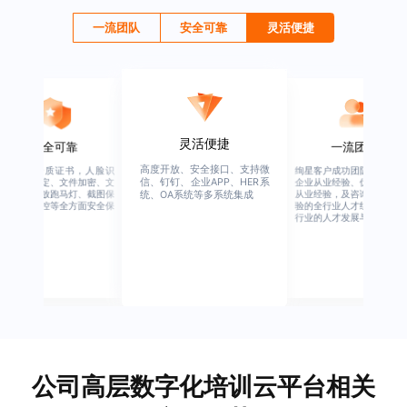
一流团队
安全可靠
灵活便捷
灵活便捷
安全可靠
一流团队
高度开放、安全接口、支持微
行业权威资质证书，人脸识
绚星客户成功团队，由有多
信、钉钉、企业APP、HER系
别、设备绑定、文件加密、文
企业从业经验、优秀培训机
档水印、播放跑马灯、截图保
从业经验，及咨询公司从业
统、OA系统等多系统集成
护、权限管控等全方面安全保
验的全行业人才组成，涉猎
障
行业的人才发展与培养模块
公司高层数字化培训云平台相关