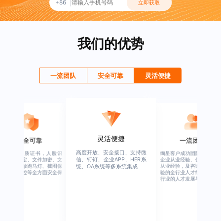
+86
立即获取
我们的优势
一流团队
安全可靠
灵活便捷
灵活便捷
安全可靠
一流团队
高度开放、安全接口、支持微
行业权威资质证书，人脸识
绚星客户成功团队，由有多
信、钉钉、企业APP、HER系
别、设备绑定、文件加密、文
企业从业经验、优秀培训机
档水印、播放跑马灯、截图保
从业经验，及咨询公司从业
统、OA系统等多系统集成
护、权限管控等全方面安全保
验的全行业人才组成，涉猎
障
行业的人才发展与培养模块