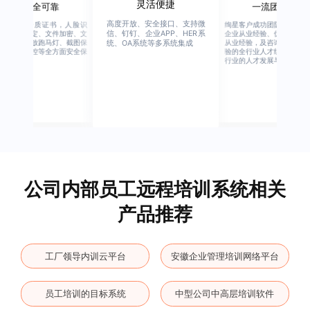
灵活便捷
安全可靠
一流团队
高度开放、安全接口、支持微
行业权威资质证书，人脸识
绚星客户成功团队，由有多
信、钉钉、企业APP、HER系
别、设备绑定、文件加密、文
企业从业经验、优秀培训机
档水印、播放跑马灯、截图保
从业经验，及咨询公司从业
统、OA系统等多系统集成
护、权限管控等全方面安全保
验的全行业人才组成，涉猎
障
行业的人才发展与培养模块
公司内部员工远程培训系统相关
产品推荐
工厂领导内训云平台
安徽企业管理培训网络平台
员工培训的目标系统
中型公司中高层培训软件