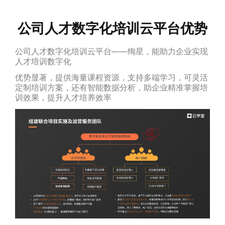
公司人才数字化培训云平台优势
公司人才数字化培训云平台——绚星，能助力企业实现
人才培训数字化
优势显著，提供海量课程资源，支持多端学习，可灵活
定制培训方案，还有智能数据分析，助企业精准掌握培
训效果，提升人才培养效率