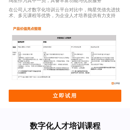
绚星作为其中一员，具备丰富功能与优质服务
在公司人才数字化培训云平台对比中，绚星凭借先进技
术、多元课程等优势，为企业人才培养提供有力支持
立即试用
数字化人才培训课程