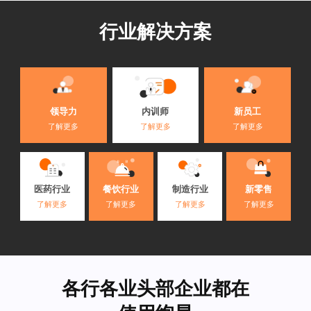
行业解决方案
内训师
领导力
新员工
了解更多
了解更多
了解更多
医药行业
餐饮行业
制造行业
新零售
了解更多
了解更多
了解更多
了解更多
各行各业头部企业都在