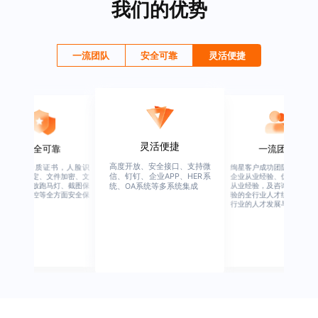
我们的优势
一流团队
安全可靠
灵活便捷
灵活便捷
安全可靠
一流团队
高度开放、安全接口、支持微
行业权威资质证书，人脸识
绚星客户成功团队，由有多
信、钉钉、企业APP、HER系
别、设备绑定、文件加密、文
企业从业经验、优秀培训机
档水印、播放跑马灯、截图保
从业经验，及咨询公司从业
统、OA系统等多系统集成
护、权限管控等全方面安全保
验的全行业人才组成，涉猎
障
行业的人才发展与培养模块