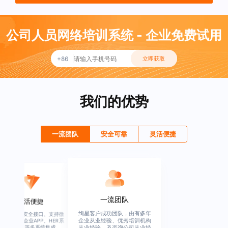
公司人员网络培训系统 - 企业免费试用
+86
立即获取
我们的优势
一流团队
安全可靠
灵活便捷
一流团队
灵活便捷
绚星客户成功团队，由有多年
高度开放、安全接口、支持微
企业从业经验、优秀培训机构
信、钉钉、企业APP、HER系
统、OA系统等多系统集成
从业经验，及咨询公司从业经