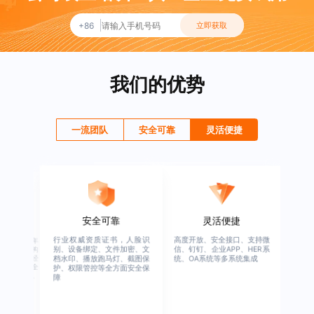
+86
立即获取
我们的优势
一流团队
安全可靠
灵活便捷
灵活便捷
安全可靠
一流团队
高度开放、安全接口、支持微
行业权威资质证书，人脸识
绚星客户成功团队，由有多
信、钉钉、企业APP、HER系
别、设备绑定、文件加密、文
企业从业经验、优秀培训机
档水印、播放跑马灯、截图保
从业经验，及咨询公司从业
统、OA系统等多系统集成
护、权限管控等全方面安全保
验的全行业人才组成，涉猎
障
行业的人才发展与培养模块