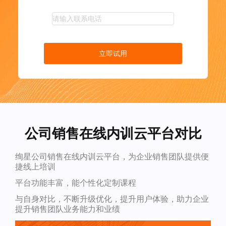
立即试用
公司销售在线内训云平台对比
绚星公司销售在线内训云平台，为企业销售团队提供便
捷线上培训
平台功能丰富，能个性化定制课程
与自身对比，不断升级优化，提升用户体验，助力企业
提升销售团队业务能力和业绩