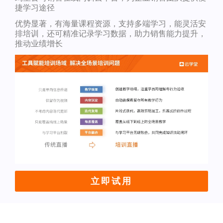
捷学习途径
优势显著，有海量课程资源，支持多端学习，能灵活安
排培训，还可精准记录学习数据，助力销售能力提升，
推动业绩增长
立即试用