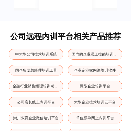
公司远程内训平台相关产品推荐
中大型公司技术培训系统
国内的企业员工技能培训系统
国企集团总经理培训工具
企业企业家网络培训软件
微型企业培训平台
金融行业销售经理培训考试平台
公司店长线上内训平台
大型企业技术培训云平台
崇川教育企业微信培训平台
单位领导网上内训平台