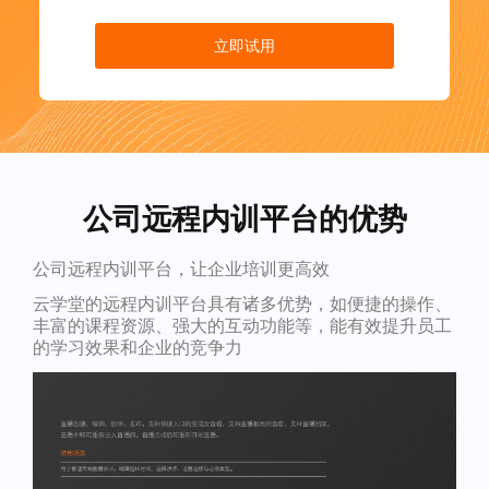
立即试用
公司远程内训平台的优势
公司远程内训平台，让企业培训更高效
云学堂的远程内训平台具有诸多优势，如便捷的操作、
丰富的课程资源、强大的互动功能等，能有效提升员工
的学习效果和企业的竞争力