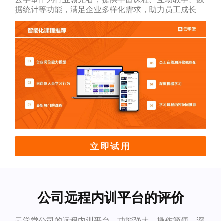
据统计等功能，满足企业多样化需求，助力员工成长
立即试用
公司远程内训平台的评价
云学堂公司的远程内训平台，功能强大，操作简便，深