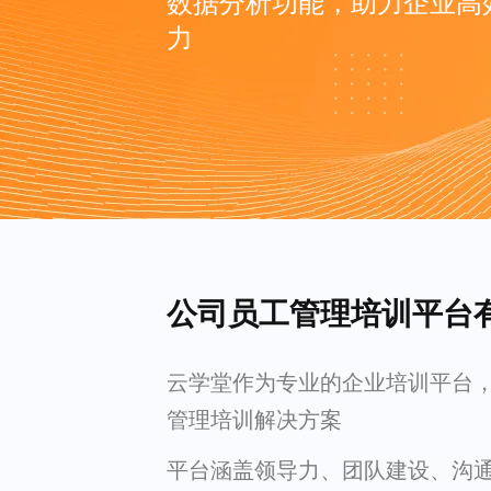
数据分析功能，助力企业高
力
公司员工管理培训平台
云学堂作为专业的企业培训平台
管理培训解决方案
平台涵盖领导力、团队建设、沟