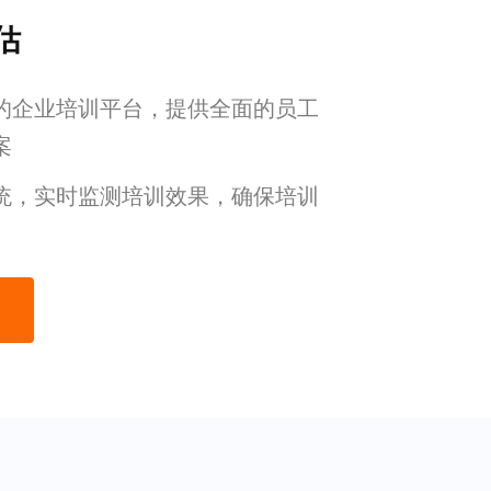
估
的企业培训平台，提供全面的员工
案
统，实时监测培训效果，确保培训