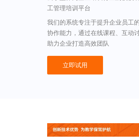
工管理培训平台
我们的系统专注于提升企业员工
协作能力，通过在线课程、互动
助力企业打造高效团队
立即试用