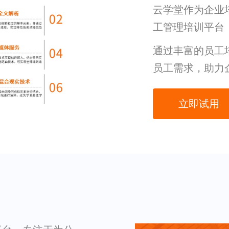
云学堂作为企业
工管理培训平台
通过丰富的员工
员工需求，助力
立即试用