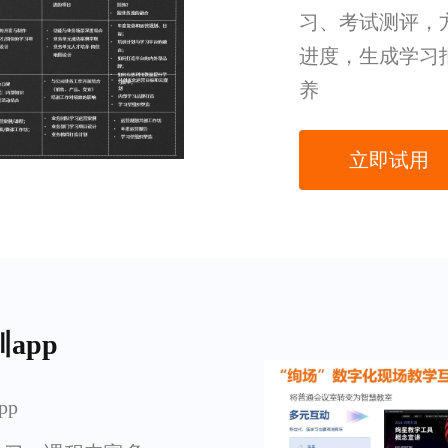
习、考试测评，
进度，生成学习
养
立即试用
app
pp