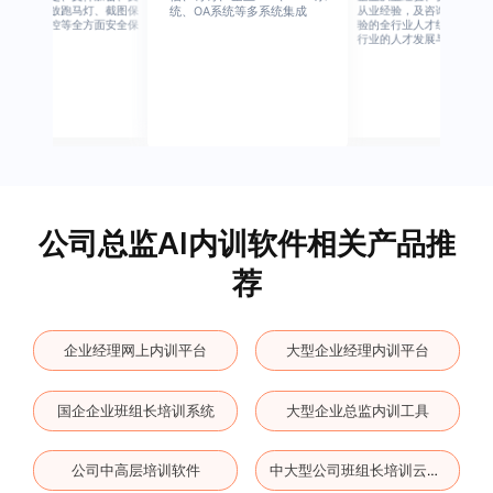
档水印、播放跑马灯、截图保
从业经验，及咨询公司从业
统、OA系统等多系统集成
护、权限管控等全方面安全保
验的全行业人才组成，涉猎
障
行业的人才发展与培养模块
公司总监AI内训软件相关产品推
荐
企业经理网上内训平台
大型企业经理内训平台
国企企业班组长培训系统
大型企业总监内训工具
公司中高层培训软件
中大型公司班组长培训云平台