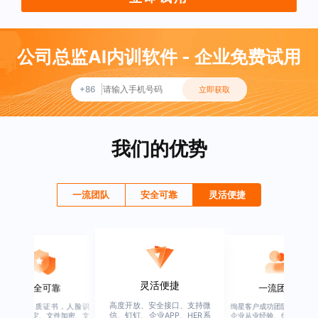
公司总监AI内训软件 - 企业免费试用
+86
立即获取
我们的优势
一流团队
安全可靠
灵活便捷
灵活便捷
安全可靠
一流团队
高度开放、安全接口、支持微
行业权威资质证书，人脸识
绚星客户成功团队，由有多
信、钉钉、企业APP、HER系
别、设备绑定、文件加密、文
企业从业经验、优秀培训机