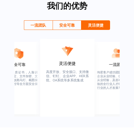
我们的优势
一流团队
安全可靠
灵活便捷
灵活便捷
安全可靠
一流团队
高度开放、安全接口、支持微
行业权威资质证书，人脸识
绚星客户成功团队，由有多
信、钉钉、企业APP、HER系
别、设备绑定、文件加密、文
企业从业经验、优秀培训机
档水印、播放跑马灯、截图保
从业经验，及咨询公司从业
统、OA系统等多系统集成
护、权限管控等全方面安全保
验的全行业人才组成，涉猎
障
行业的人才发展与培养模块