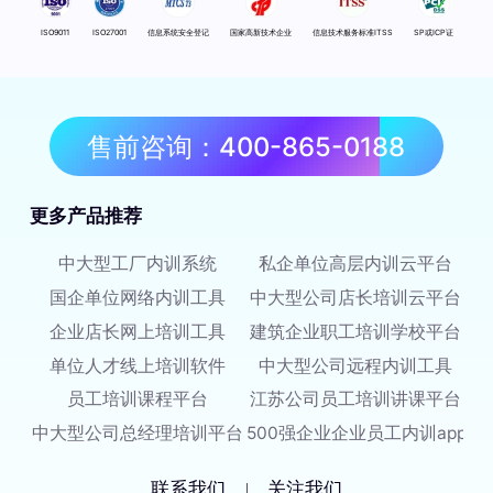
ISO9011
ISO27001
信息系统安全登记
国家高新技术企业
信息技术服务标准ITSS
SP或ICP证
售前咨询：400-865-0188
更多产品推荐
中大型工厂内训系统
私企单位高层内训云平台
国企单位网络内训工具
中大型公司店长培训云平台
企业店长网上培训工具
建筑企业职工培训学校平台
单位人才线上培训软件
中大型公司远程内训工具
员工培训课程平台
江苏公司员工培训讲课平台
中大型公司总经理培训平台
500强企业企业员工内训app
联系我们
关注我们
|