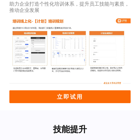
助力企业打造个性化培训体系，提升员工技能与素质，
推动企业发展
立即试用
技能提升