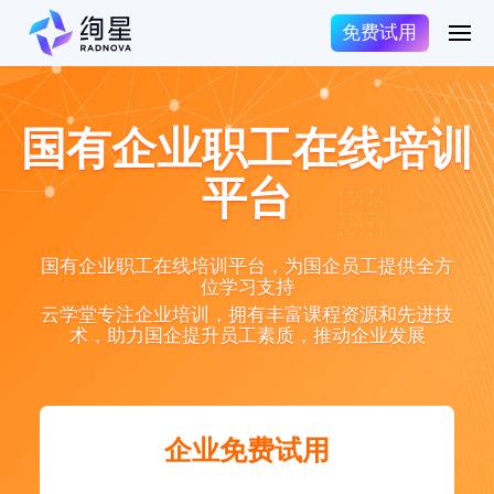
免费试用
国有企业职工在线培训
平台
国有企业职工在线培训平台，为国企员工提供全方
位学习支持
云学堂专注企业培训，拥有丰富课程资源和先进技
术，助力国企提升员工素质，推动企业发展
企业免费试用