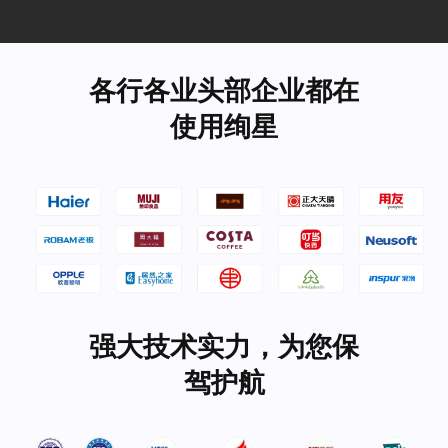
各行各业头部企业都在
使用绚星
强大技术实力，为您保
驾护航