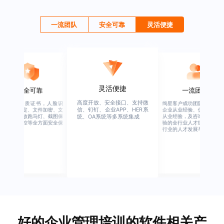
一流团队
安全可靠
灵活便捷
灵活便捷
安全可靠
一流团队
高度开放、安全接口、支持微
行业权威资质证书，人脸识
绚星客户成功团队，由有多
信、钉钉、企业APP、HER系
别、设备绑定、文件加密、文
企业从业经验、优秀培训机
档水印、播放跑马灯、截图保
从业经验，及咨询公司从业
统、OA系统等多系统集成
护、权限管控等全方面安全保
验的全行业人才组成，涉猎
障
行业的人才发展与培养模块
好的企业管理培训的软件相关产