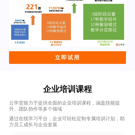
立即试用
企业培训课程
云学堂致力于提供全面的企业培训课程，涵盖技能提
升、团队协作等多个领域
通过在线学习平台，企业可轻松定制专属培训计划，助
力员工成长与企业发展