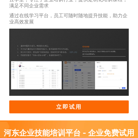
满足不同企业需求
通过在线学习平台，员工可随时随地提升技能，助力企
业高效发展
立即试用
河东企业技能培训平台 - 企业免费试用