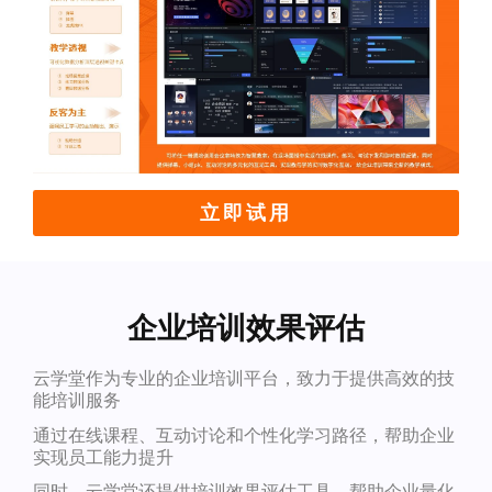
立即试用
企业培训效果评估
云学堂作为专业的企业培训平台，致力于提供高效的技
能培训服务
通过在线课程、互动讨论和个性化学习路径，帮助企业
实现员工能力提升
同时，云学堂还提供培训效果评估工具，帮助企业量化