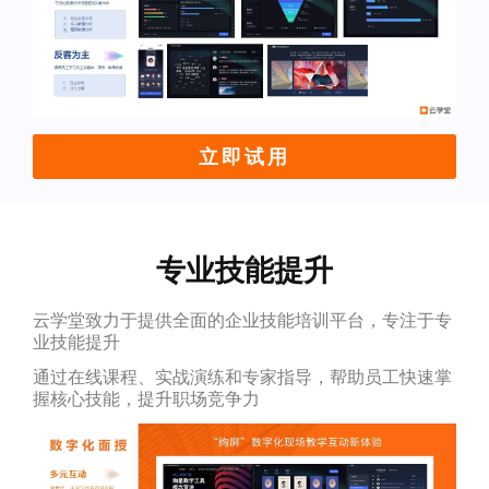
立即试用
专业技能提升
云学堂致力于提供全面的企业技能培训平台，专注于专
业技能提升
通过在线课程、实战演练和专家指导，帮助员工快速掌
握核心技能，提升职场竞争力