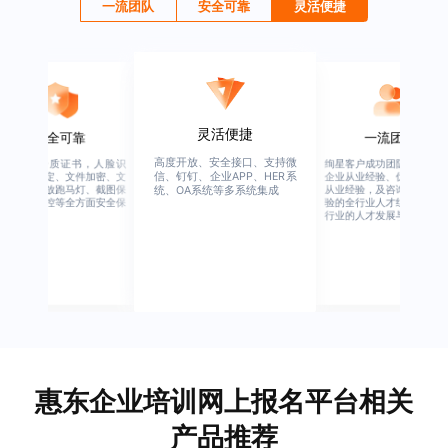
一流团队
安全可靠
灵活便捷
灵活便捷
安全可靠
一流团队
高度开放、安全接口、支持微
行业权威资质证书，人脸识
绚星客户成功团队，由有多
信、钉钉、企业APP、HER系
别、设备绑定、文件加密、文
企业从业经验、优秀培训机
档水印、播放跑马灯、截图保
从业经验，及咨询公司从业
统、OA系统等多系统集成
护、权限管控等全方面安全保
验的全行业人才组成，涉猎
障
行业的人才发展与培养模块
惠东企业培训网上报名平台相关
产品推荐