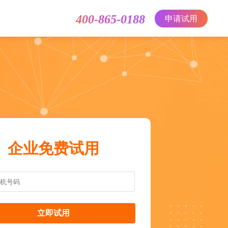
400-865-0188
申请试用
企业免费试用
立即试用