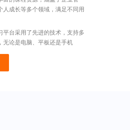
个人成长等多个领域，满足不同用
习平台采用了先进的技术，支持多
，无论是电脑、平板还是手机