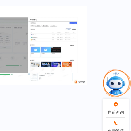
售前咨询
售前咨询