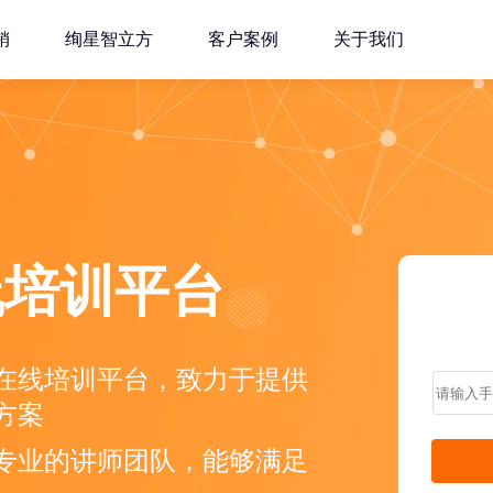
销
绚星智立方
客户案例
关于我们
线培训平台
在线培训平台，致力于提供
方案
专业的讲师团队，能够满足