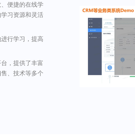
效、便捷的在线学
的学习资源和灵活
地进行学习，提高
平台，提供了丰富
销售、技术等多个