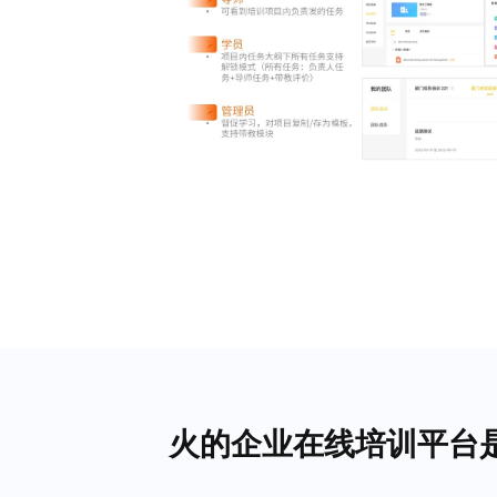
火的企业在线培训平台