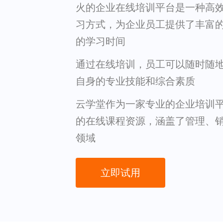
火的企业在线培训平台是一种高
习方式，为企业员工提供了丰富
的学习时间
通过在线培训，员工可以随时随
自身的专业技能和综合素质
云学堂作为一家专业的企业培训
的在线课程资源，涵盖了管理、
领域
立即试用