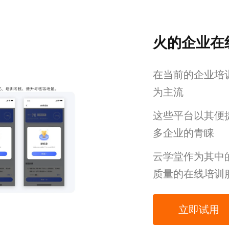
火的企业在
在当前的企业培
为主流
这些平台以其便
多企业的青睐
云学堂作为其中
质量的在线培训
立即试用