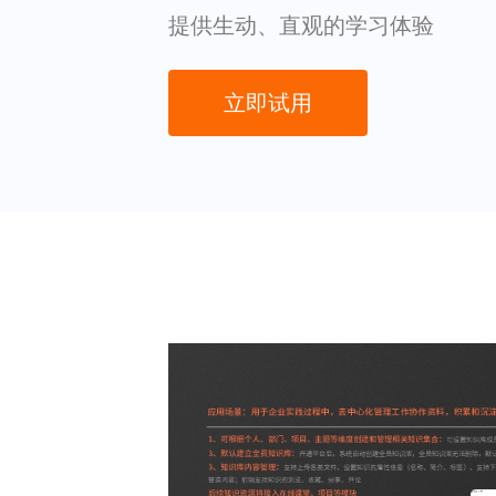
提供生动、直观的学习体验
立即试用