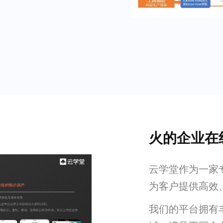
火的企业在
云学堂作为一家
为客户提供高效
我们的平台拥有