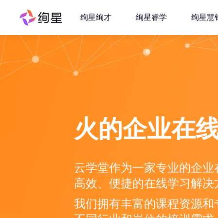
绚星绚才
绚星睿学
绚星慧
火的企业在
云学堂作为一家专业的企业
高效、便捷的在线学习解决
我们拥有丰富的课程资源和