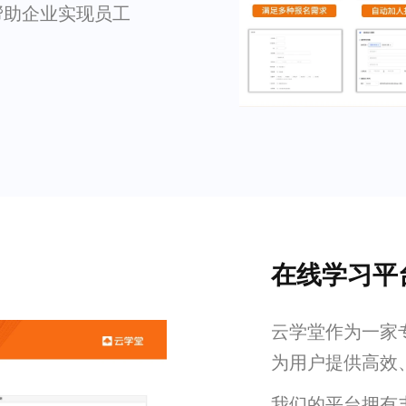
帮助企业实现员工
在线学习平
云学堂作为一家
为用户提供高效
我们的平台拥有