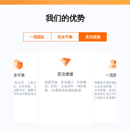
我们的优势
一流团队
安全可靠
灵活便捷
灵活便捷
安全可靠
一流团队
高度开放、安全接口、支持微
行业权威资质证书，人脸识
绚星客户成功团队，由有多
信、钉钉、企业APP、HER系
别、设备绑定、文件加密、文
企业从业经验、优秀培训机
档水印、播放跑马灯、截图保
从业经验，及咨询公司从业
统、OA系统等多系统集成
护、权限管控等全方面安全保
验的全行业人才组成，涉猎
障
行业的人才发展与培养模块