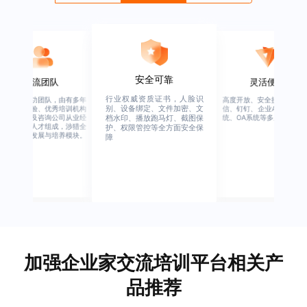
安全可靠
一流团队
灵活便捷
行业权威资质证书，人脸识
绚星客户成功团队，由有多年
高度开放、安全接口、支持
别、设备绑定、文件加密、文
企业从业经验、优秀培训机构
信、钉钉、企业APP、HER
从业经验，及咨询公司从业经
统、OA系统等多系统集成
档水印、播放跑马灯、截图保
验的全行业人才组成，涉猎全
护、权限管控等全方面安全保
行业的人才发展与培养模块。
障
加强企业家交流培训平台相关产
品推荐