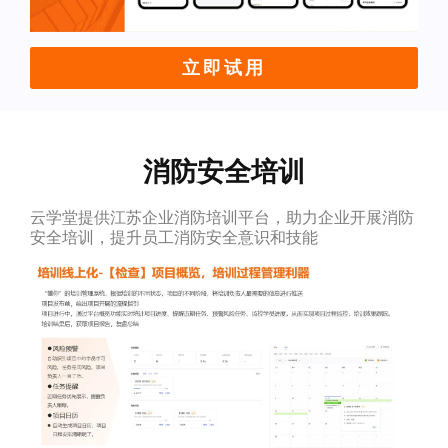
立即试用
消防安全培训
云学堂提供江苏企业消防培训平台，助力企业开展消防
安全培训，提升员工消防安全意识和技能