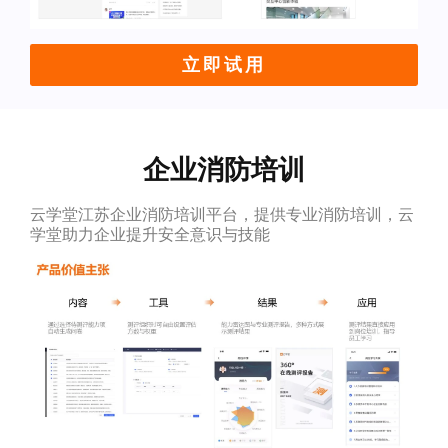
立即试用
企业消防培训
云学堂江苏企业消防培训平台，提供专业消防培训，云
学堂助力企业提升安全意识与技能