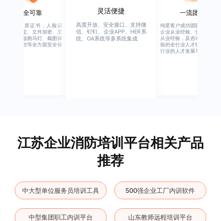
灵活便捷
安全可靠
一流团队
高度开放、安全接口、支持微
行业权威资质证书，人脸识
绚星客户成功团队，由有多
信、钉钉、企业APP、HER系
别、设备绑定、文件加密、文
企业从业经验、优秀培训机
档水印、播放跑马灯、截图保
从业经验，及咨询公司从业
统、OA系统等多系统集成
护、权限管控等全方面安全保
验的全行业人才组成，涉猎
障
行业的人才发展与培养模块
江苏企业消防培训平台相关产品
推荐
中大型单位服务员培训工具
500强企业工厂内训软件
中型集团职工内训平台
山东教师远程培训平台