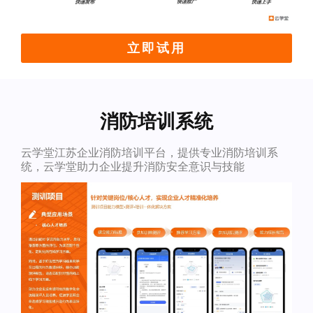
立即试用
消防培训系统
云学堂江苏企业消防培训平台，提供专业消防培训系
统，云学堂助力企业提升消防安全意识与技能