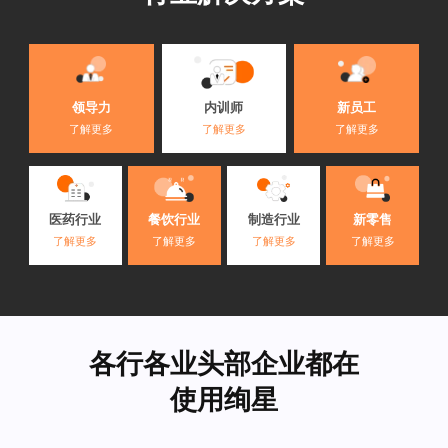
内训师
领导力
新员工
了解更多
了解更多
了解更多
医药行业
餐饮行业
制造行业
新零售
了解更多
了解更多
了解更多
了解更多
各行各业头部企业都在
使用绚星