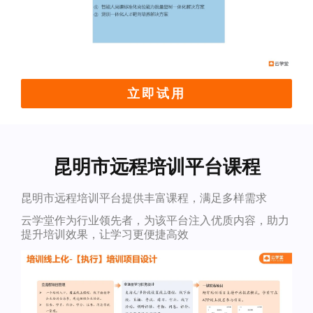
立即试用
昆明市远程培训平台课程
昆明市远程培训平台提供丰富课程，满足多样需求
云学堂作为行业领先者，为该平台注入优质内容，助力
提升培训效果，让学习更便捷高效