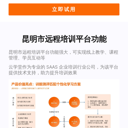
立即试用
昆明市远程培训平台功能
昆明市远程培训平台功能强大，可实现线上教学、课程
管理、学员互动等
云学堂作为专业的 SAAS 企业培训行业公司，为该平台
提供技术支持，助力提升培训效果