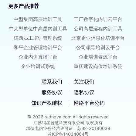
更多产品推荐
中型集团高层培训工具
工厂数字化内训云平台
中大型单位中高层内训工具
公司高层远程内训工具
鸡西员工培训管理系统
北京企业信息化培训平台
和平企业管理培训平台
公司领导培训云平台
企业内训直播平台
企业培训资源平台
企业培训试系统
重庆建设岗位培训系统
联系我们
关注我们
|
服务协议
隐私协议
|
知识产权维权
网络平台公约
|
© 2026 radnova.com All rights reserved
江苏绚星智慧科技有限公司 版权所有
增值电信业务经营许可证：苏B2-20180039
苏ICP备14034064号