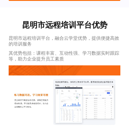
昆明市远程培训平台优势
昆明市远程培训平台，融合云学堂优势，提供便捷高效
的培训服务
其优势包括：课程丰富、互动性强、学习数据实时跟踪
等，助力企业提升员工素质