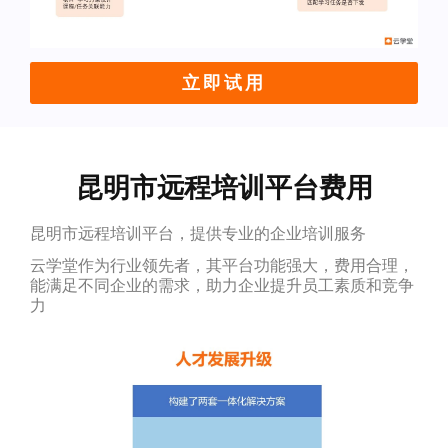
立即试用
昆明市远程培训平台费用
昆明市远程培训平台，提供专业的企业培训服务
云学堂作为行业领先者，其平台功能强大，费用合理，
能满足不同企业的需求，助力企业提升员工素质和竞争
力