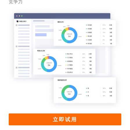
竞争力
立即试用