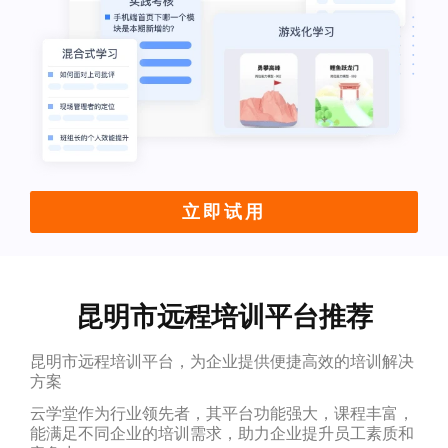
立即试用
昆明市远程培训平台推荐
昆明市远程培训平台，为企业提供便捷高效的培训解决
方案
云学堂作为行业领先者，其平台功能强大，课程丰富，
能满足不同企业的培训需求，助力企业提升员工素质和