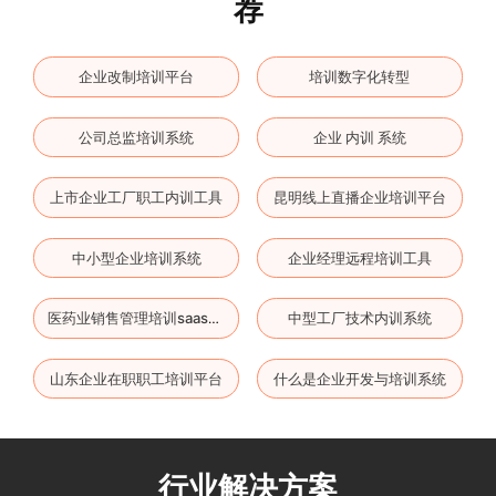
荐
企业改制培训平台
培训数字化转型
公司总监培训系统
企业 内训 系统
上市企业工厂职工内训工具
昆明线上直播企业培训平台
中小型企业培训系统
企业经理远程培训工具
中型工厂技术内训系统
医药业销售管理培训saas平台
山东企业在职职工培训平台
什么是企业开发与培训系统
行业解决方案