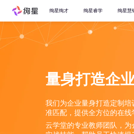
绚星绚才
绚星睿学
绚星慧
量身打造企
我们为企业量身打造定制培
准匹配，提供全方位的在线
云学堂的专业教师团队，为