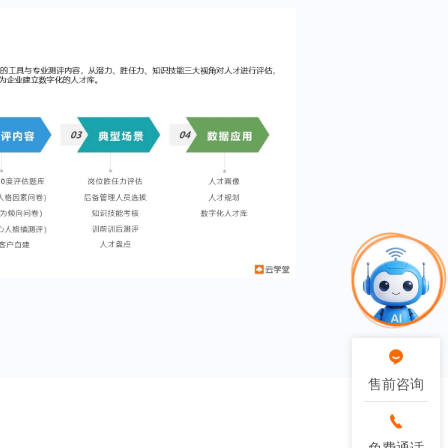
售前咨询
售前咨询