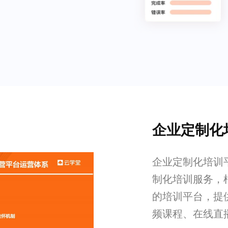
企业定制化
企业定制化培训
制化培训服务，
的培训平台，提
频课程、在线直