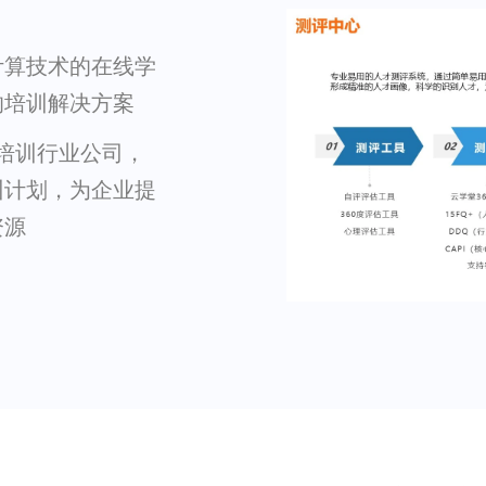
计算技术的在线学
的培训解决方案
业培训行业公司，
训计划，为企业提
资源