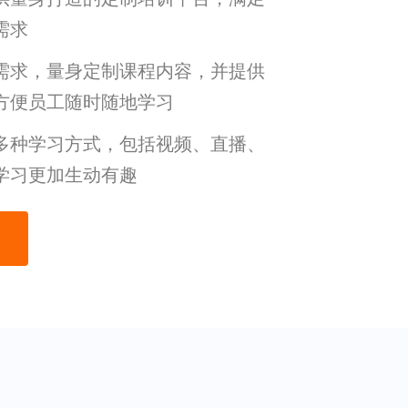
需求
需求，量身定制课程内容，并提供
方便员工随时随地学习
多种学习方式，包括视频、直播、
学习更加生动有趣