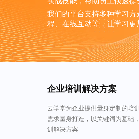
实战技能，帮助员工快速提
我们的平台支持多种学习方
程、在线互动等，让学习更
企业培训解决方案
云学堂为企业提供量身定制的培
需求量身打造，以关键词为基础
训解决方案