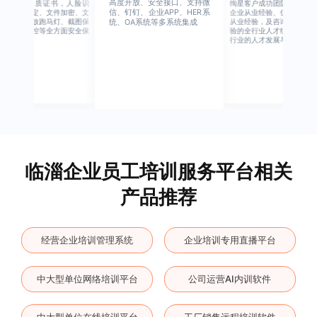
高度开放、安全接口、支持微
行业权威资质证书，人脸识
绚星客户成功团队，由有多
信、钉钉、企业APP、HER系
别、设备绑定、文件加密、文
企业从业经验、优秀培训机
档水印、播放跑马灯、截图保
从业经验，及咨询公司从业
统、OA系统等多系统集成
护、权限管控等全方面安全保
验的全行业人才组成，涉猎
障
行业的人才发展与培养模块
临淄企业员工培训服务平台相关
产品推荐
经营企业培训管理系统
企业培训专用直播平台
中大型单位网络培训平台
公司运营AI内训软件