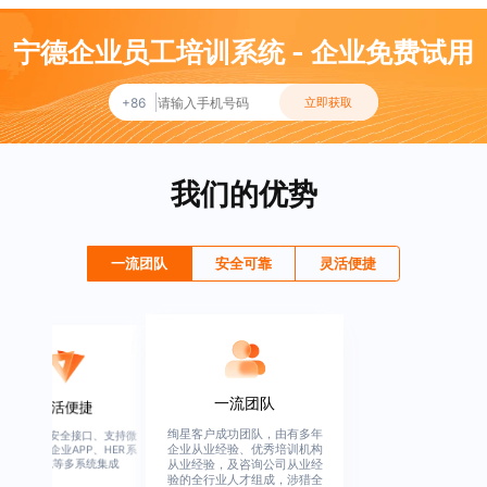
宁德企业员工培训系统 - 企业免费试用
+86
立即获取
我们的优势
一流团队
安全可靠
灵活便捷
一流团队
灵活便捷
绚星客户成功团队，由有多年
高度开放、安全接口、支持微
企业从业经验、优秀培训机构
信、钉钉、企业APP、HER系
统、OA系统等多系统集成
从业经验，及咨询公司从业经
验的全行业人才组成，涉猎全