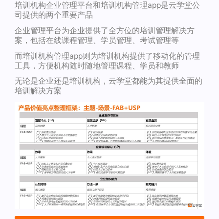
培训机构企业管理平台和培训机构管理app是云学堂公
司提供的两个重要产品
企业管理平台为企业提供了全方位的培训管理解决方
案，包括在线课程管理、学员管理、考试管理等
而培训机构管理app则为培训机构提供了移动化的管理
工具，方便机构随时随地管理课程、学员和教师
无论是企业还是培训机构，云学堂都能为其提供全面的
培训解决方案