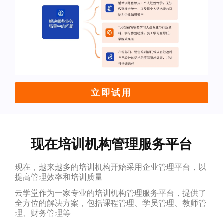
立即试用
现在培训机构管理服务平台
现在，越来越多的培训机构开始采用企业管理平台，以
提高管理效率和培训质量
云学堂作为一家专业的培训机构管理服务平台，提供了
全方位的解决方案，包括课程管理、学员管理、教师管
理、财务管理等