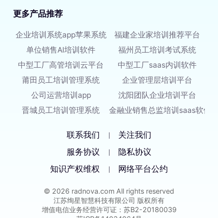
更多产品推荐
企业培训系统app苹果系统
福建企业家培训推荐平台
单位销售AI培训软件
福州员工培训考试系统
中型工厂高管培训云平台
中型工厂saas内训软件
莆田员工培训管理系统
企业管理层培训平台
公司运营培训app
沈阳团队企业培训平台
晋城员工培训管理系统
金融业销售总监培训saas软件
联系我们
关注我们
|
服务协议
隐私协议
|
知识产权维权
网络平台公约
|
© 2026 radnova.com All rights reserved
江苏绚星智慧科技有限公司 版权所有
增值电信业务经营许可证：苏B2-20180039