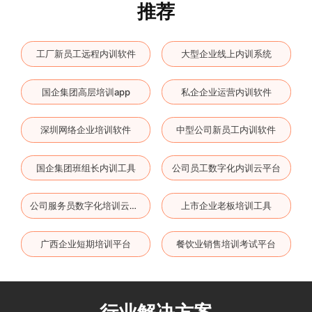
推荐
工厂新员工远程内训软件
大型企业线上内训系统
国企集团高层培训app
私企企业运营内训软件
深圳网络企业培训软件
中型公司新员工内训软件
国企集团班组长内训工具
公司员工数字化内训云平台
上市企业老板培训工具
公司服务员数字化培训云平台
广西企业短期培训平台
餐饮业销售培训考试平台