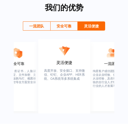
我们的优势
一流团队
安全可靠
灵活便捷
灵活便捷
安全可靠
一流团队
高度开放、安全接口、支持微
行业权威资质证书，人脸识
绚星客户成功团队，由有多
信、钉钉、企业APP、HER系
别、设备绑定、文件加密、文
企业从业经验、优秀培训机
档水印、播放跑马灯、截图保
从业经验，及咨询公司从业
统、OA系统等多系统集成
护、权限管控等全方面安全保
验的全行业人才组成，涉猎
障
行业的人才发展与培养模块