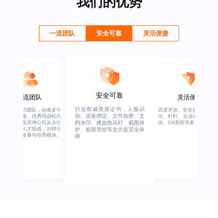
我们的优势
一流团队
安全可靠
灵活便捷
安全可靠
一流团队
灵活便捷
行业权威资质证书，人脸识
绚星客户成功团队，由有多年
高度开放、安全接口、支持
别、设备绑定、文件加密、文
企业从业经验、优秀培训机构
信、钉钉、企业APP、HER
从业经验，及咨询公司从业经
统、OA系统等多系统集成
档水印、播放跑马灯、截图保
验的全行业人才组成，涉猎全
护、权限管控等全方面安全保
行业的人才发展与培养模块。
障