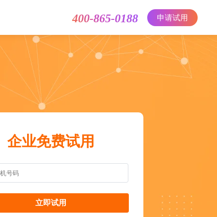
400-865-0188
申请试用
企业免费试用
立即试用