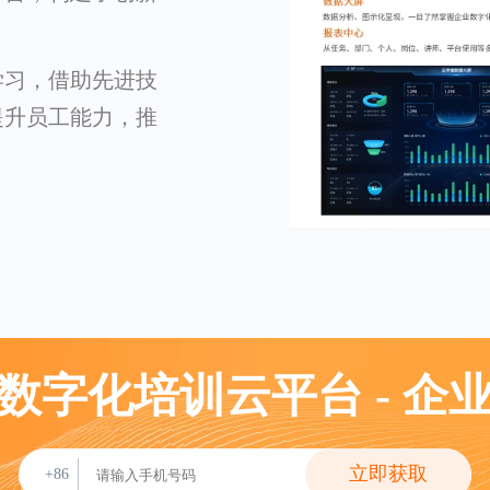
学习，借助先进技
提升员工能力，推
数字化培训云平台 - 企
立即获取
+86