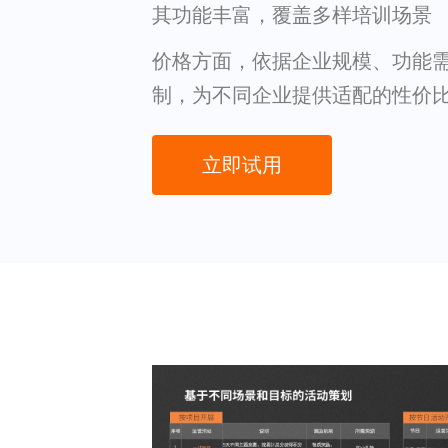
其功能丰富，覆盖多样培训场景
价格方面，依据企业规模、功能
制，为不同企业提供适配的性价
立即试用