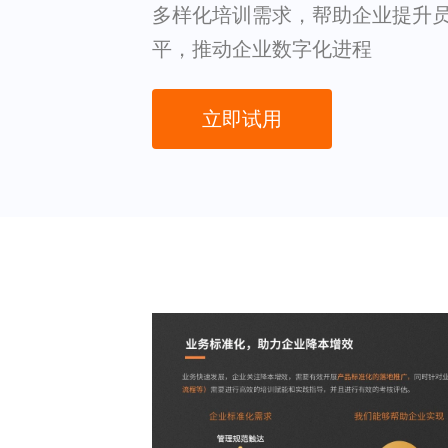
多样化培训需求，帮助企业提升
平，推动企业数字化进程
立即试用