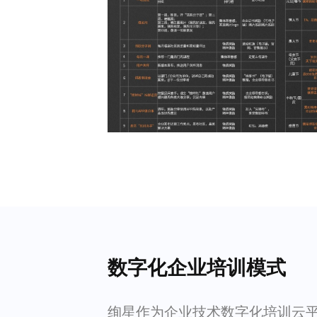
数字化企业培训模式
绚星作为企业技术数字化培训云