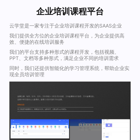
企业培训课程平台
云学堂是一家专注于企业培训课程开发的SAAS企业
我们提供全方位的企业培训课程平台，为企业提供高
效、便捷的在线培训服务
我们的平台支持多种形式的课程开发，包括视频、
PPT、文档等多种形式，满足企业不同的培训需求
同时，我们还提供智能化的学习管理系统，帮助企业实
现全员培训管理