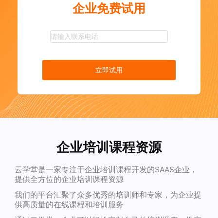
企业免费试用
立即试用
企业培训课程资源
云学堂是一家专注于企业培训课程开发的SAAS企业，
提供全方位的企业培训课程资源
我们的平台汇聚了众多优秀的培训师和专家，为企业提
供高质量的在线课程和培训服务