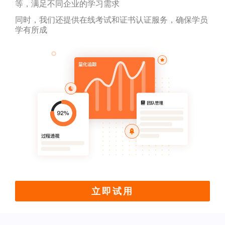
等，满足不同企业的学习需求
同时，我们还提供在线考试和证书认证服务，确保学员
学有所成
立即试用