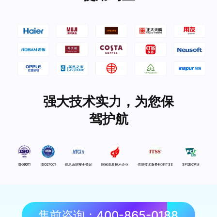
强大技术实力，为您保
驾护航
ISO9011
ISO27001
信息系统安全登记
国家高新技术企业
信息技术服务标准ITSS
SP或ICP证
售前咨询：400-865-0188