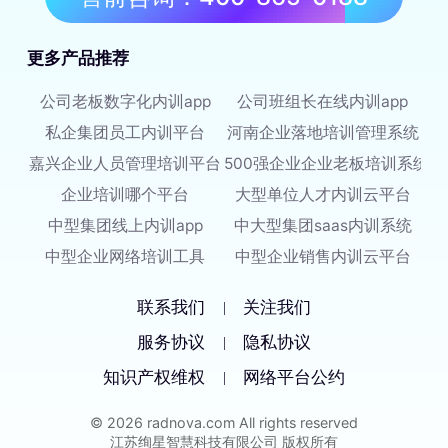
更多产品推荐
公司老板数字化内训app
公司班组长在线内训app
私企集团员工内训平台
河南企业落地培训管理系统
嘉兴企业人员管理培训平台
500强企业企业老板培训系统
企业培训哪个平台
大型单位人才内训云平台
中型集团线上内训app
中大型集团saas内训系统
中型企业网络培训工具
中型企业销售内训云平台
联系我们
关注我们
|
服务协议
隐私协议
|
知识产权维权
网络平台公约
|
© 2026 radnova.com All rights reserved
江苏绚星智慧科技有限公司 版权所有