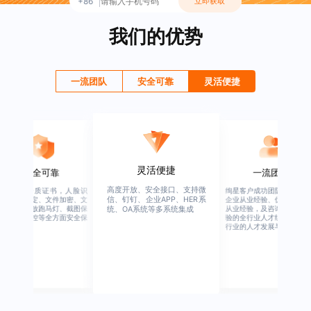
+86
立即获取
我们的优势
一流团队
安全可靠
灵活便捷
灵活便捷
安全可靠
一流团队
高度开放、安全接口、支持微
行业权威资质证书，人脸识
绚星客户成功团队，由有多
信、钉钉、企业APP、HER系
别、设备绑定、文件加密、文
企业从业经验、优秀培训机
档水印、播放跑马灯、截图保
从业经验，及咨询公司从业
统、OA系统等多系统集成
护、权限管控等全方面安全保
验的全行业人才组成，涉猎
障
行业的人才发展与培养模块