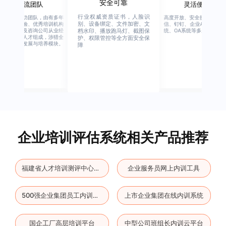
安全可靠
一流团队
灵活便捷
行业权威资质证书，人脸识
绚星客户成功团队，由有多年
高度开放、安全接口、支持
别、设备绑定、文件加密、文
企业从业经验、优秀培训机构
信、钉钉、企业APP、HER
从业经验，及咨询公司从业经
统、OA系统等多系统集成
档水印、播放跑马灯、截图保
验的全行业人才组成，涉猎全
护、权限管控等全方面安全保
行业的人才发展与培养模块。
障
企业培训评估系统相关产品推荐
企业服务员网上内训工具
福建省人才培训测评中心网络培训平台
上市企业集团在线内训系统
500强企业集团员工内训工具
国企工厂高层培训平台
中型公司班组长内训云平台