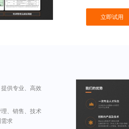
立即试用
，提供专业、高效
管理、销售、技术
训需求