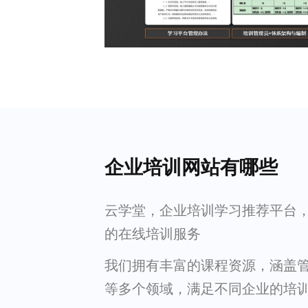
企业培训网站有哪些
云学堂，企业培训学习推荐平台
的在线培训服务
我们拥有丰富的课程资源，涵盖
等多个领域，满足不同企业的培