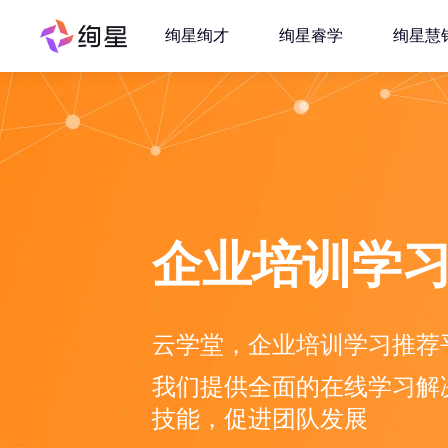
绚星绚才
绚星睿学
绚星慧
企业培训学
云学堂，企业培训学习推荐
我们提供全面的在线学习解
技能，促进团队发展