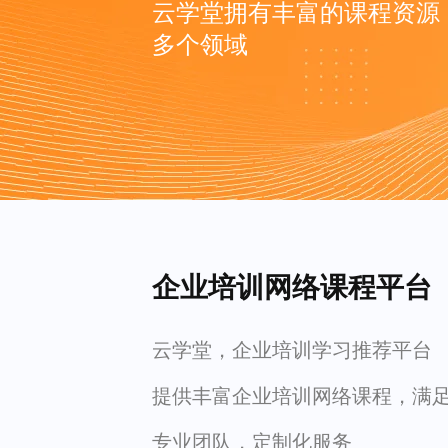
云学堂拥有丰富的课程资源
多个领域
企业培训网络课程平台
云学堂，企业培训学习推荐平台
提供丰富企业培训网络课程，满
专业团队，定制化服务