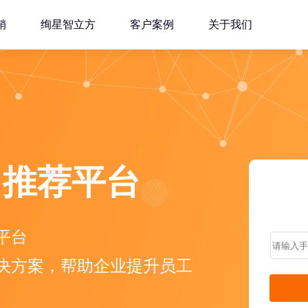
销
绚星智立方
客户案例
关于我们
习推荐平台
平台
决方案，帮助企业提升员工