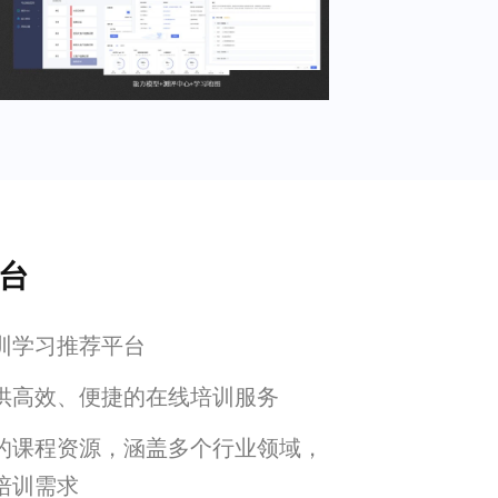
平台
训学习推荐平台
供高效、便捷的在线培训服务
的课程资源，涵盖多个行业领域，
培训需求