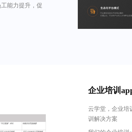
员工能力提升，促
企业培训ap
云学堂，企业培
训解决方案