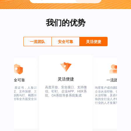
我们的优势
一流团队
安全可靠
灵活便捷
灵活便捷
安全可靠
一流团队
高度开放、安全接口、支持微
行业权威资质证书，人脸识
绚星客户成功团队，由有多
信、钉钉、企业APP、HER系
别、设备绑定、文件加密、文
企业从业经验、优秀培训机
档水印、播放跑马灯、截图保
从业经验，及咨询公司从业
统、OA系统等多系统集成
护、权限管控等全方面安全保
验的全行业人才组成，涉猎
障
行业的人才发展与培养模块