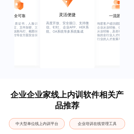
灵活便捷
安全可靠
一流团队
高度开放、安全接口、支持微
行业权威资质证书，人脸识
绚星客户成功团队，由有多
信、钉钉、企业APP、HER系
别、设备绑定、文件加密、文
企业从业经验、优秀培训机
档水印、播放跑马灯、截图保
从业经验，及咨询公司从业
统、OA系统等多系统集成
护、权限管控等全方面安全保
验的全行业人才组成，涉猎
障
行业的人才发展与培养模块
企业企业家线上内训软件相关产
品推荐
中大型单位线上内训平台
企业培训在线管理工具