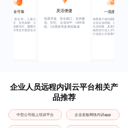
灵活便捷
安全可靠
一流团队
高度开放、安全接口、支持微
行业权威资质证书，人脸识
绚星客户成功团队，由有多
信、钉钉、企业APP、HER系
别、设备绑定、文件加密、文
企业从业经验、优秀培训机
档水印、播放跑马灯、截图保
从业经验，及咨询公司从业
统、OA系统等多系统集成
护、权限管控等全方面安全保
验的全行业人才组成，涉猎
障
行业的人才发展与培养模块
企业人员远程内训云平台相关产
品推荐
中型公司线上培训平台
企业老板网络内训app