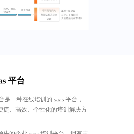
as 平台
平台是一种在线培训的 saas 平台，
便捷、高效、个性化的培训解决方
先的企业 saas 培训平台，拥有丰