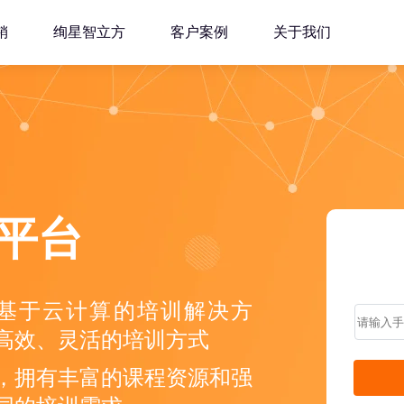
销
绚星智立方
客户案例
关于我们
训平台
一种基于云计算的培训解决方
高效、灵活的培训方式
，拥有丰富的课程资源和强