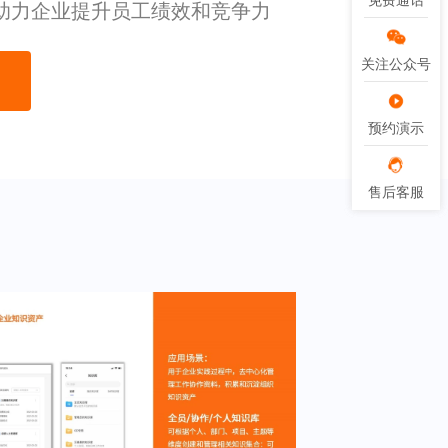
免费通话
免费通话
助力企业提升员工绩效和竞争力
关注公众号
关注公众号
预约演示
预约演示
售后客服
售后客服