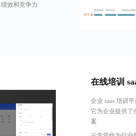
工绩效和竞争力
在线培训 sa
企业 saas 培训
它为企业提供了
案
云学堂作为行业领