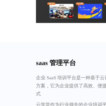
saas 管理平台
企业 SaaS 培训平台是一种基于
方案，它为企业提供了高效、便
式
云学堂作为行业领先的企业培训