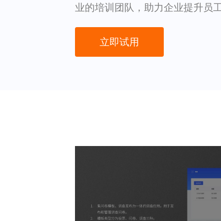
业的培训团队，助力企业提升员
立即试用