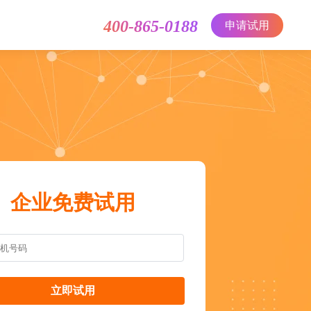
400-865-0188
申请试用
企业免费试用
立即试用