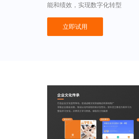
能和绩效，实现数字化转型
立即试用