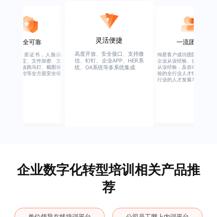
灵活便捷
安全可靠
一流团队
高度开放、安全接口、支持微
行业权威资质证书，人脸识
绚星客户成功团队，由有多
信、钉钉、企业APP、HER系
别、设备绑定、文件加密、文
企业从业经验、优秀培训机
档水印、播放跑马灯、截图保
从业经验，及咨询公司从业
统、OA系统等多系统集成
护、权限管控等全方面安全保
验的全行业人才组成，涉猎
障
行业的人才发展与培养模块
企业数字化转型培训相关产品推
荐
单位领导在线培训平台
公司员工网上内训平台