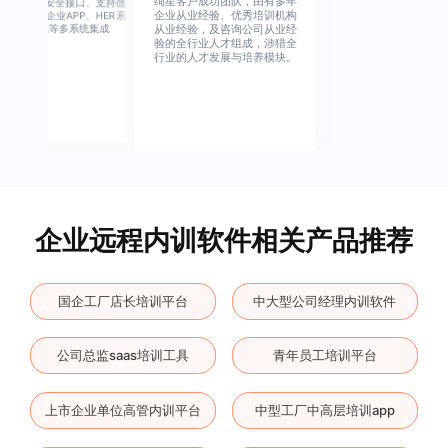
绚星客户成功团队，由有多年
高度开放、安全接口、支持微
企业从业经验、优秀培训机构
信、钉钉、企业APP、HER系
统、OA系统等多系统集成
从业经验，及咨询公司从业经
验的全行业人才组成，涉猎全
行业的人才发展与培养模块。
企业远程内训软件相关产品推荐
国企工厂店长培训平台
中大型公司经理内训软件
公司总监saas培训工具
青年员工培训平台
上市企业单位高管内训平台
中型工厂中高层培训app