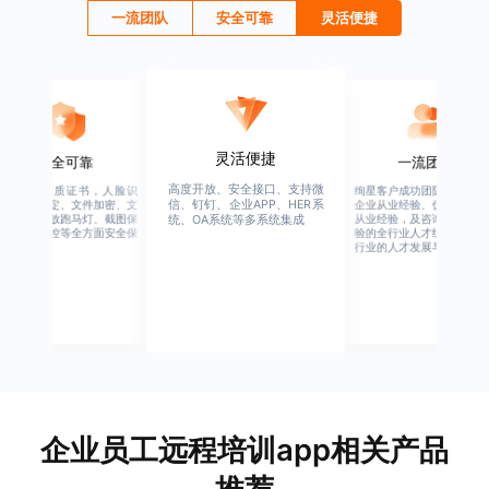
一流团队
安全可靠
灵活便捷
灵活便捷
安全可靠
一流团队
高度开放、安全接口、支持微
行业权威资质证书，人脸识
绚星客户成功团队，由有多
信、钉钉、企业APP、HER系
别、设备绑定、文件加密、文
企业从业经验、优秀培训机
档水印、播放跑马灯、截图保
从业经验，及咨询公司从业
统、OA系统等多系统集成
护、权限管控等全方面安全保
验的全行业人才组成，涉猎
障
行业的人才发展与培养模块
企业员工远程培训app相关产品
推荐