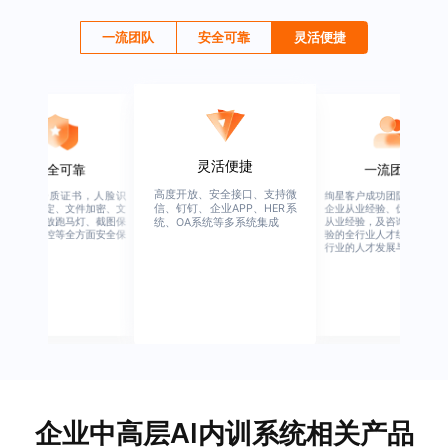
一流团队
安全可靠
灵活便捷
灵活便捷
安全可靠
一流团队
高度开放、安全接口、支持微
行业权威资质证书，人脸识
绚星客户成功团队，由有多
信、钉钉、企业APP、HER系
别、设备绑定、文件加密、文
企业从业经验、优秀培训机
档水印、播放跑马灯、截图保
从业经验，及咨询公司从业
统、OA系统等多系统集成
护、权限管控等全方面安全保
验的全行业人才组成，涉猎
障
行业的人才发展与培养模块
企业中高层AI内训系统相关产品