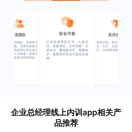
安全可靠
一流团队
灵活便捷
行业权威资质证书，人脸识
绚星客户成功团队，由有多年
高度开放、安全接口、支持
别、设备绑定、文件加密、文
企业从业经验、优秀培训机构
信、钉钉、企业APP、HER
从业经验，及咨询公司从业经
统、OA系统等多系统集成
档水印、播放跑马灯、截图保
验的全行业人才组成，涉猎全
护、权限管控等全方面安全保
行业的人才发展与培养模块。
障
企业总经理线上内训app相关产
品推荐