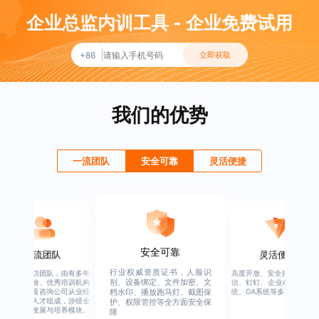
企业总监内训工具 - 企业免费试用
+86
立即获取
我们的优势
一流团队
安全可靠
灵活便捷
灵活便捷
安全可靠
一流团队
高度开放、安全接口、支持微
行业权威资质证书，人脸识
绚星客户成功团队，由有多
信、钉钉、企业APP、HER系
别、设备绑定、文件加密、文
企业从业经验、优秀培训机
档水印、播放跑马灯、截图保
从业经验，及咨询公司从业
统、OA系统等多系统集成
护、权限管控等全方面安全保
验的全行业人才组成，涉猎
障
行业的人才发展与培养模块