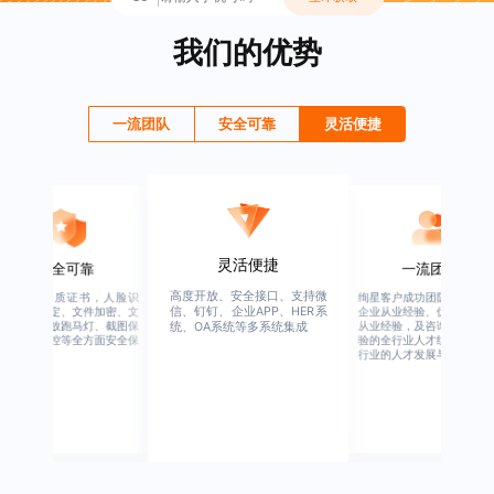
我们的优势
一流团队
安全可靠
灵活便捷
灵活便捷
安全可靠
一流团队
高度开放、安全接口、支持微
行业权威资质证书，人脸识
绚星客户成功团队，由有多
信、钉钉、企业APP、HER系
别、设备绑定、文件加密、文
企业从业经验、优秀培训机
档水印、播放跑马灯、截图保
从业经验，及咨询公司从业
统、OA系统等多系统集成
护、权限管控等全方面安全保
验的全行业人才组成，涉猎
障
行业的人才发展与培养模块