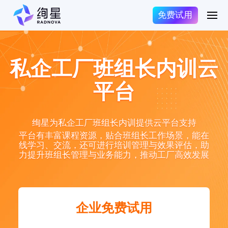
免费试用
私企工厂班组长内训云
平台
绚星为私企工厂班组长内训提供云平台支持
平台有丰富课程资源，贴合班组长工作场景，能在
线学习、交流，还可进行培训管理与效果评估，助
力提升班组长管理与业务能力，推动工厂高效发展
企业免费试用