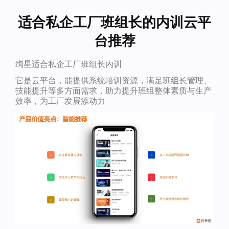
适合私企工厂班组长的内训云平
台推荐
绚星适合私企工厂班组长内训
它是云平台，能提供系统培训资源，满足班组长管理、
技能提升等多方面需求，助力提升班组整体素质与生产
效率，为工厂发展添动力