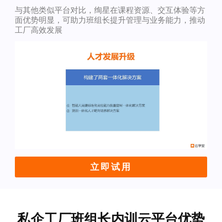
与其他类似平台对比，绚星在课程资源、交互体验等方
面优势明显，可助力班组长提升管理与业务能力，推动
工厂高效发展
立即试用
私企工厂班组长内训云平台优势