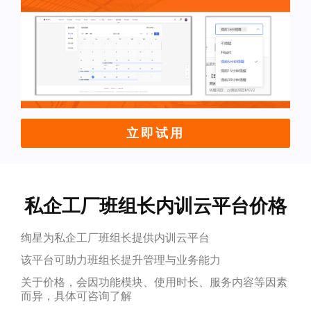
立即试用
私企工厂班组长内训云平台价格
绚星为私企工厂班组长提供内训云平台
该平台可助力班组长提升管理与业务能力
关于价格，会因功能模块、使用时长、服务内容等因素
而异，具体可咨询了解