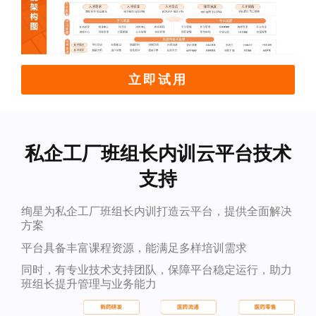
立即试用
私企工厂班组长内训云平台技术
支持
绚星为私企工厂班组长内训打造云平台，提供全面解决
方案
平台具备丰富课程资源，能满足多样培训需求
同时，有专业技术支持团队，保障平台稳定运行，助力
班组长提升管理与业务能力