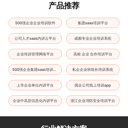
产品推荐
500强企业企业培训软件
集团saas培训平台
公司人才saas内训云平台
成都专业企业培训系统
企业培训管理网络平台
高校 企业 合作培训平台
私企企业班组长培训系统
500强企业集团saas培训平台
上市企业单位内训平台
国企公司线上培训app
企业中高层信息化内训平台
浙江企业消防安全培训平台