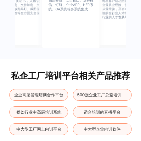
高度开放、安全接口、支持微
行业权威资质证书，人脸识
绚星客户成功团队，由有多
信、钉钉、企业APP、HER系
别、设备绑定、文件加密、文
企业从业经验、优秀培训机
档水印、播放跑马灯、截图保
从业经验，及咨询公司从业
统、OA系统等多系统集成
护、权限管控等全方面安全保
验的全行业人才组成，涉猎
障
行业的人才发展与培养模块
私企工厂培训平台相关产品推荐
企业高层管理培训合作平台
500强企业工厂总监培训云平台
餐饮行业中高层培训系统
适合培训的直播平台
中大型工厂网上内训平台
中大型企业内训软件