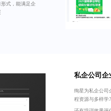
习形式，能满足企
展
私企公司企
绚星为私企公司
程资源与多样学
还有培训效果评