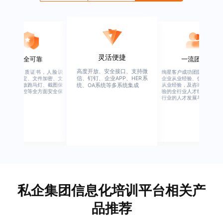
灵活便捷
安全可靠
一流团队
高度开放、安全接口、支持微
行业权威资质证书，人脸识
绚星客户成功团队，由有多
信、钉钉、企业APP、HER系
别、设备绑定、文件加密、文
企业从业经验、优秀培训机
档水印、播放跑马灯、截图保
从业经验，及咨询公司从业
统、OA系统等多系统集成
护、权限管控等全方面安全保
验的全行业人才组成，涉猎
障
行业的人才发展与培养模块
私企集团信息化培训平台相关产
品推荐