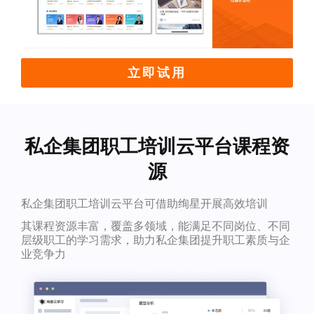
立即试用
私企集团职工培训云平台课程资
源
私企集团职工培训云平台可借助绚星开展高效培训
其课程资源丰富，覆盖多领域，能满足不同岗位、不同
层级职工的学习需求，助力私企集团提升职工素质与企
业竞争力