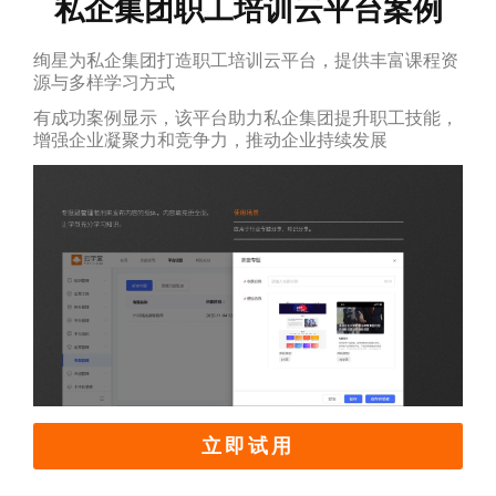
私企集团职工培训云平台案例
绚星为私企集团打造职工培训云平台，提供丰富课程资
源与多样学习方式
有成功案例显示，该平台助力私企集团提升职工技能，
增强企业凝聚力和竞争力，推动企业持续发展
立即试用