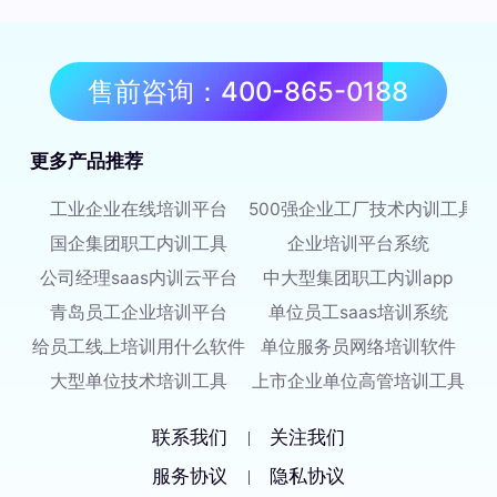
售前咨询：400-865-0188
更多产品推荐
工业企业在线培训平台
500强企业工厂技术内训工具
国企集团职工内训工具
企业培训平台系统
公司经理saas内训云平台
中大型集团职工内训app
青岛员工企业培训平台
单位员工saas培训系统
给员工线上培训用什么软件
单位服务员网络培训软件
大型单位技术培训工具
上市企业单位高管培训工具
联系我们
关注我们
|
服务协议
隐私协议
|