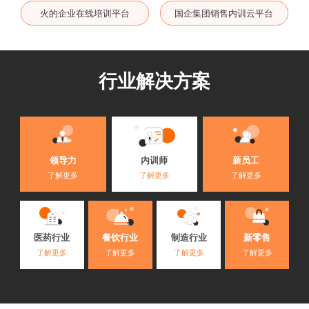
火的企业在线培训平台
国企集团销售内训云平台
行业解决方案
内训师
领导力
新员工
了解更多
了解更多
了解更多
医药行业
餐饮行业
制造行业
新零售
了解更多
了解更多
了解更多
了解更多