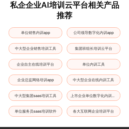
私企企业AI培训云平台相关产品
推荐
单位销售内训app
公司领导数字化内训app
中大型企业销售培训工具
集团班组长培训云平台
企业自主在线培训平台
单位内训工具
企业总监网络培训app
中大型企业在线内训工具
中大型集团saas培训工具
上市企业单位数字化内训软件
单位服务员saas培训软件
各大互联网企业培训平台