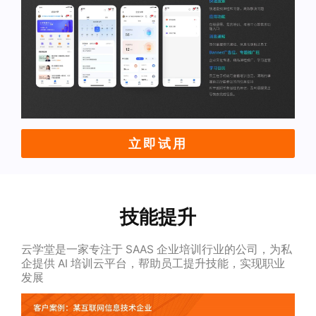
立即试用
技能提升
云学堂是一家专注于 SAAS 企业培训行业的公司，为私
企提供 AI 培训云平台，帮助员工提升技能，实现职业
发展