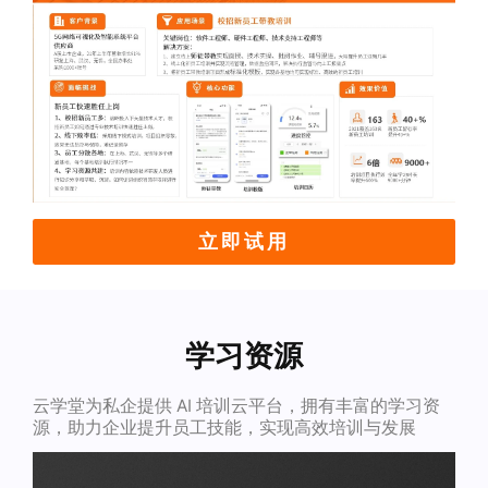
立即试用
学习资源
云学堂为私企提供 AI 培训云平台，拥有丰富的学习资
源，助力企业提升员工技能，实现高效培训与发展