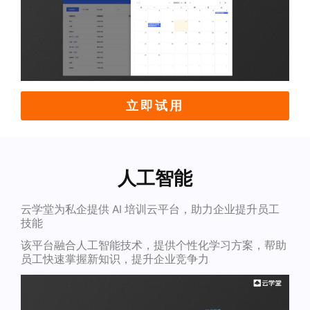
立即试用
人工智能
云学堂为私企提供 AI 培训云平台，助力企业提升员工
技能
该平台融合人工智能技术，提供个性化学习方案，帮助
员工快速掌握新知识，提升企业竞争力