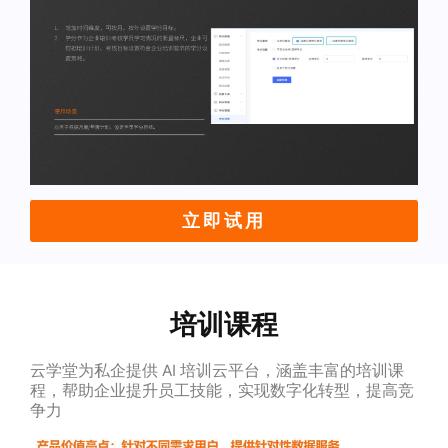
立即试用
培训课程
云学堂为私企提供 AI 培训云平台，涵盖丰富的培训课
程，帮助企业提升员工技能，实现数字化转型，提高竞
争力