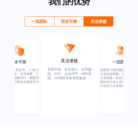
我们的优势
一流团队
安全可靠
灵活便捷
灵活便捷
安全可靠
一流团队
高度开放、安全接口、支持微
行业权威资质证书，人脸识
绚星客户成功团队，由有多
信、钉钉、企业APP、HER系
别、设备绑定、文件加密、文
企业从业经验、优秀培训机
档水印、播放跑马灯、截图保
从业经验，及咨询公司从业
统、OA系统等多系统集成
护、权限管控等全方面安全保
验的全行业人才组成，涉猎
障
行业的人才发展与培养模块