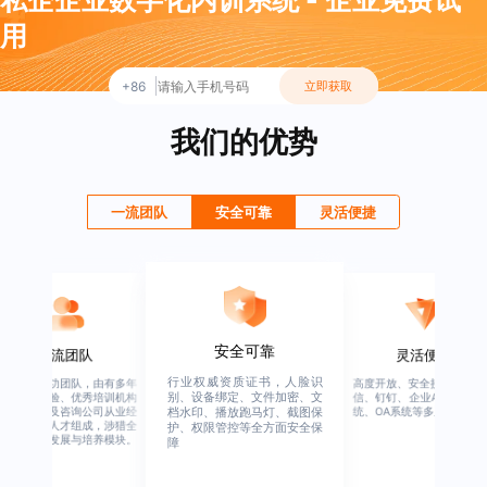
私企企业数字化内训系统 - 企业免费试
用
+86
立即获取
我们的优势
一流团队
安全可靠
灵活便捷
安全可靠
一流团队
灵活便捷
行业权威资质证书，人脸识
绚星客户成功团队，由有多年
高度开放、安全接口、支持
别、设备绑定、文件加密、文
企业从业经验、优秀培训机构
信、钉钉、企业APP、HER
从业经验，及咨询公司从业经
统、OA系统等多系统集成
档水印、播放跑马灯、截图保
验的全行业人才组成，涉猎全
护、权限管控等全方面安全保
行业的人才发展与培养模块。
障